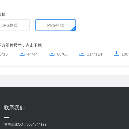
选择
JPG格式
PNG格式
下方图片尺寸，点击下载
6*16
44*44
66*66
114*114
180
联系我们
售前企业QQ：
3004344199