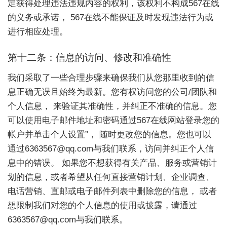
定获得处理违法违规内容的权利，该权利不构成567在线
的义务或承诺， 567在线不能保证及时发现违法行为或
进行相应处理。
第十二条：信息的访问、修改和准确性
我们采取了一些合理步骤来确保我们从您那里收到的信
息正确无误且始终为最新。您有权访问您的公司/团队和
个人信息， 来验证其准确性，并纠正不准确的信息。您
可以使用电子邮件地址和密码通过567在线网站登录您的
帐户并单击个人设置”， 随时更改您的信息。您也可以
通过6363567@qq.com与我们联系，访问并纠正个人信
息中的错误。 如果您不想获得有关产品、服务或营销计
划的信息，或者希望从任何直接营销计划、企业调查、
电话营销、直邮或电子邮件列表中删除您的信息， 或者
想限制我们对您的个人信息的使用或披露，请通过
6363567@qq.com与我们联系。