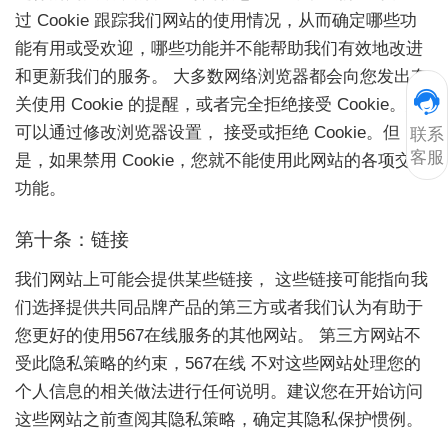
过 Cookie 跟踪我们网站的使用情况，从而确定哪些功
能有用或受欢迎，哪些功能并不能帮助我们有效地改进
和更新我们的服务。 大多数网络浏览器都会向您发出有
关使用 Cookie 的提醒，或者完全拒绝接受 Cookie。您
可以通过修改浏览器设置， 接受或拒绝 Cookie。但
联系
客服
是，如果禁用 Cookie，您就不能使用此网站的各项交互
功能。
第十条：链接
我们网站上可能会提供某些链接， 这些链接可能指向我
们选择提供共同品牌产品的第三方或者我们认为有助于
您更好的使用567在线服务的其他网站。 第三方网站不
受此隐私策略的约束，567在线 不对这些网站处理您的
个人信息的相关做法进行任何说明。建议您在开始访问
这些网站之前查阅其隐私策略，确定其隐私保护惯例。