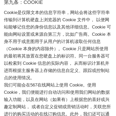
第九条：COOKIE
Cookie是仅限文本的信息字符串，网站会将这些字符串
传输到计算机硬盘上浏览器的 Cookie 文件中， 以便网
站能够记住您的身份信息以及其他详细信息。Cookie 可
能由网站设置或来源自第三方，比如广告商。Cookie 本
身不用于或意图用于从用户的计算机读取任何信息
（Cookie 本身的内容除外）。Cookie 只是网站所使用
的最初将其放置在您硬盘上的标识符。同一台服务器可
以检索到 Cookie 信息的实际内容， 从而标识计算机并
进而根据主服务器上存储的信息自定义、跟踪或控制站
点的使用情况。
我们可能会在567在线网站上使用 Cookie。使用
Cookie，我们便能进行自动访问和使用我们网站的数据
输入功能，以及在网站（如果有）上根据您的喜好或兴
趣定制网站， 或者自定义促销或营销活动时，关联您所
进行的购买活动的在线订购信息。此外，我们还可以通