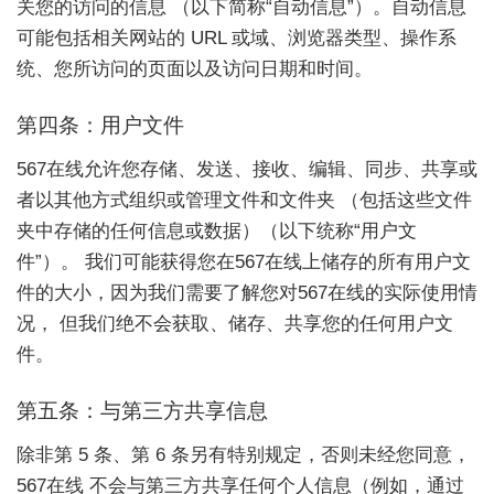
关您的访问的信息 （以下简称“自动信息”）。自动信息
可能包括相关网站的 URL 或域、浏览器类型、操作系
统、您所访问的页面以及访问日期和时间。
第四条：用户文件
567在线允许您存储、发送、接收、编辑、同步、共享或
者以其他方式组织或管理文件和文件夹 （包括这些文件
夹中存储的任何信息或数据）（以下统称“用户文
件”）。 我们可能获得您在567在线上储存的所有用户文
件的大小，因为我们需要了解您对567在线的实际使用情
况， 但我们绝不会获取、储存、共享您的任何用户文
件。
第五条：与第三方共享信息
除非第 5 条、第 6 条另有特别规定，否则未经您同意，
567在线 不会与第三方共享任何个人信息（例如，通过