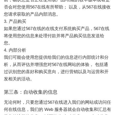
否会对您使用567在线有所帮助； 以及，从567在线接收
您请求获取的产品内部消息。
3. 产品购买
如果您通过567在线的在线支付系统购买产品，567在线
将使用您的信息来处理付款并将产品购买信息发送给
您。
4. 内部分析
我们可能会使用您提供给我们的信息进行内部统计和分
析，从而评估并增强您对567在线网站的体验， 包括通
过识别您的喜好和购买意向，进行营销以及与运营和开
发相关的活动。
第三条：自动收集的信息
无论何时，只要您通过567在线进入我们的网站或访问任
何在线信息，我们的 Web 服务器就会自动收集和汇总有