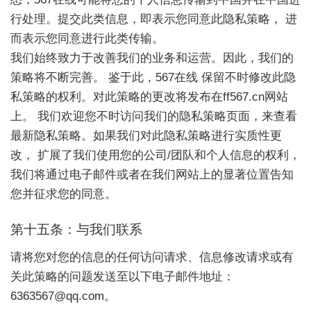
行处理。提交此类信息，即表示您同意此隐私策略， 进
而表示您同意进行此类传输。
我们始终致力于改善我们的业务和运营。因此，我们的
策略将不断完善。 鉴于此，567在线 保留不时修改此隐
私策略的权利。对此策略的更改将发布在ff567.cn网站
上。 我们欢迎您不时访问我们的隐私策略页面，来查看
最新隐私策略。如果我们对此隐私策略进行实质性更
改， 扩展了我们使用您的公司/团队和个人信息的权利，
我们将通过电子邮件或者在我们网站上的显著位置告知
您并征求您的同意。
第十五条：与我们联系
请将您对您的信息的任何访问请求、信息修改请求或有
关此策略的问题发送至以下电子邮件地址：
6363567@qq.com。