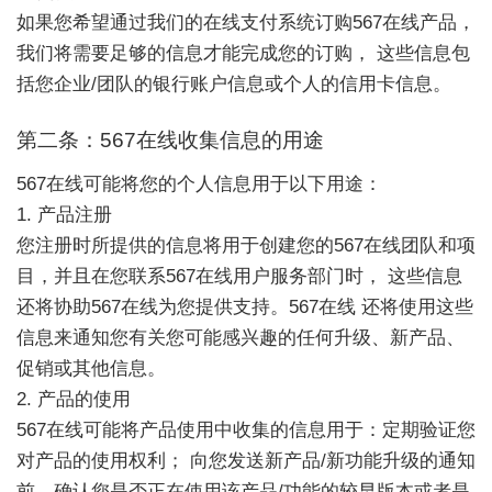
如果您希望通过我们的在线支付系统订购567在线产品，
我们将需要足够的信息才能完成您的订购， 这些信息包
括您企业/团队的银行账户信息或个人的信用卡信息。
第二条：567在线收集信息的用途
567在线可能将您的个人信息用于以下用途：
1. 产品注册
您注册时所提供的信息将用于创建您的567在线团队和项
目，并且在您联系567在线用户服务部门时， 这些信息
还将协助567在线为您提供支持。567在线 还将使用这些
信息来通知您有关您可能感兴趣的任何升级、新产品、
促销或其他信息。
2. 产品的使用
567在线可能将产品使用中收集的信息用于：定期验证您
对产品的使用权利； 向您发送新产品/新功能升级的通知
前，确认您是否正在使用该产品/功能的较早版本或者是